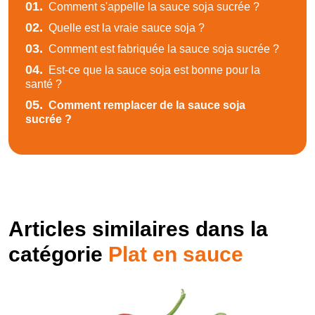
01.
Comment s'appelle la sauce soja sucrée ?
02.
Quelle est la vraie sauce soja ?
03.
Comment est fabriquée la sauce soja sucrée ?
04.
Est-ce que la sauce soja est bonne pour la
santé ?
05.
Comment remplacer de la sauce soja
sucrée ?
Articles similaires dans la
catégorie
Plat en sauce