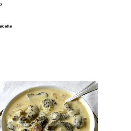
ès
ecette