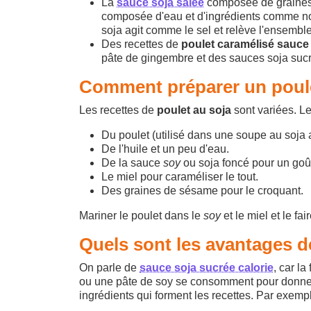
La
sauce soja salée
composée de graines 
composée d'eau et d'ingrédients comme nou
soja agit comme le sel et relève l'ensemble
Des recettes de
poulet caramélisé sauce
pâte de gingembre et des sauces soja suc
Comment préparer un poule
Les recettes de
poulet au soja
sont variées. Le
Du poulet (utilisé dans une soupe au soja 
De l'huile et un peu d'eau.
De la sauce
soy
ou soja foncé pour un go
Le miel pour caraméliser le tout.
Des graines de sésame pour le croquant.
Mariner le poulet dans le
soy
et le miel et le fa
Quels sont les avantages d
On parle de
sauce soja sucrée calorie
, car l
ou une pâte de soy se consomment pour donner 
ingrédients qui forment les recettes. Par exempl