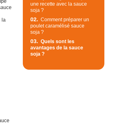
upe
une recette avec la sauce
 sauce
soja ?
02.
Comment préparer un
 la
poulet caramélisé sauce
soja ?
03.
Quels sont les
avantages de la sauce
soja ?
sauce