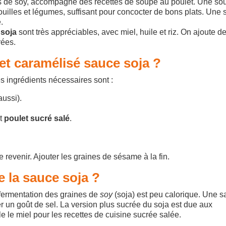
de soy, accompagne des recettes de soupe au poulet. Une so
illes et légumes, suffisant pour concocter de bons plats. Une
.
 soja
sont très appréciables, avec miel, huile et riz. On ajoute de
rées.
t caramélisé sauce soja ?
s ingrédients nécessaires sont :
aussi).
ût
poulet sucré salé
.
ire revenir. Ajouter les graines de sésame à la fin.
e la sauce soja ?
a fermentation des graines de
soy
(soja) est peu calorique. Une 
un goût de sel. La version plus sucrée du soja est due aux
e le miel pour les recettes de cuisine sucrée salée.