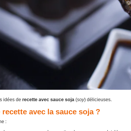
es idées de
recette avec sauce soja
(
soy
) délicieuses.
recette avec la sauce soja ?
ne :