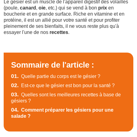
Le gésier est un muscle de l'appareil digestif des volailles
(poule,
canard
,
oie
, etc.) qui se vend à bon
prix
en
boucherie et en grande surface. Riche en vitamine et en
protéine, il est un allié pour votre santé et pour profiter
pleinement de ses bienfaits, il ne vous reste plus qu'à
essayer l'une de nos
recettes
.
Sommaire de l'article :
01.
Quelle partie du corps est le gésier ?
02.
Est-ce que le gésier est bon pour la santé ?
03.
Quelles sont les meilleures recettes à base de
gésiers ?
04.
Comment préparer les gésiers pour une
salade ?