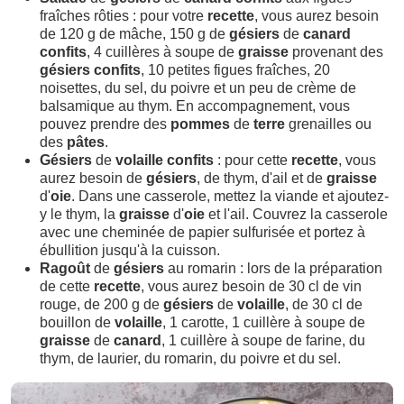
fraîches rôties : pour votre
recette
, vous aurez besoin
de 120 g de mâche, 150 g de
gésiers
de
canard
confits
, 4 cuillères à soupe de
graisse
provenant des
gésiers
confits
, 10 petites figues fraîches, 20
noisettes, du sel, du poivre et un peu de crème de
balsamique au thym. En accompagnement, vous
pouvez prendre des
pommes
de
terre
grenailles ou
des
pâtes
.
Gésiers
de
volaille
confits
: pour cette
recette
, vous
aurez besoin de
gésiers
, de thym, d'ail et de
graisse
d'
oie
. Dans une casserole, mettez la viande et ajoutez-
y le thym, la
graisse
d'
oie
et l'ail. Couvrez la casserole
avec une cheminée de papier sulfurisée et portez à
ébullition jusqu'à la cuisson.
Ragoût
de
gésiers
au romarin : lors de la préparation
de cette
recette
, vous aurez besoin de 30 cl de vin
rouge, de 200 g de
gésiers
de
volaille
, de 30 cl de
bouillon de
volaille
, 1 carotte, 1 cuillère à soupe de
graisse
de
canard
, 1 cuillère à soupe de farine, du
thym, de laurier, du romarin, du poivre et du sel.