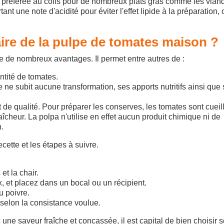
nt préférée au colis pour de nombreux plats gras comme les vian
t une note d'acidité pour éviter l'effet lipide à la préparation, 
faire de la pulpe de tomates maison ?
e de nombreux avantages. Il permet entre autres de :
tité de tomates.
 ne subit aucune transformation, ses apports nutritifs ainsi que
 de qualité. Pour préparer les conserves, les tomates sont cueil
aîcheur. La polpa n'utilise en effet aucun produit chimique ni de
.
cette et les étapes à suivre.
et la chair.
, et placez dans un bocal ou un récipient.
u poivre.
selon la consistance voulue.
une saveur fraîche et concassée, il est capital de bien choisir 