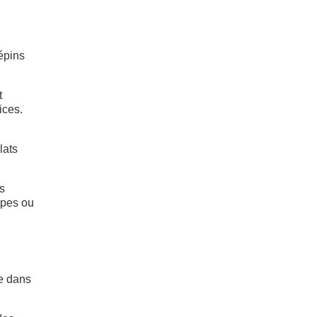
épins
t
ices.
lats
es
upes ou
ée dans