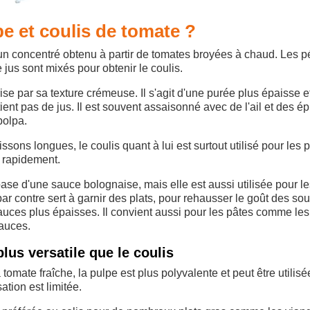
pe et coulis de tomate ?
 un concentré obtenu à partir de tomates broyées à chaud. Les p
e jus sont mixés pour obtenir le coulis.
rise par sa texture crémeuse. Il s'agit d'une purée plus épaisse e
ient pas de jus. Il est souvent assaisonné avec de l'ail et des ép
polpa.
sons longues, le coulis quant à lui est surtout utilisé pour les p
 rapidement.
base d'une sauce bolognaise, mais elle est aussi utilisée pour l
par contre sert à garnir des plats, pour rehausser le goût des so
uces plus épaisses. Il convient aussi pour les pâtes comme les
sauces.
lus versatile que le coulis
omate fraîche, la pulpe est plus polyvalente et peut être utilis
sation est limitée.