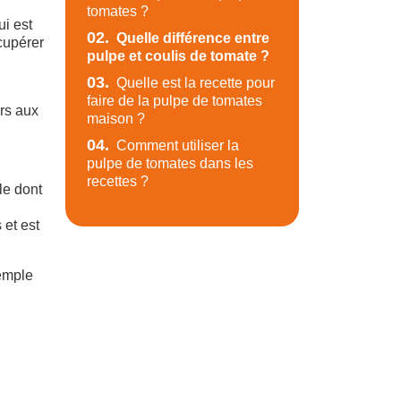
tomates ?
ui est
02.
Quelle différence entre
cupérer
pulpe et coulis de tomate ?
03.
Quelle est la recette pour
faire de la pulpe de tomates
urs aux
maison ?
04.
Comment utiliser la
pulpe de tomates dans les
recettes ?
le dont
 et est
xemple