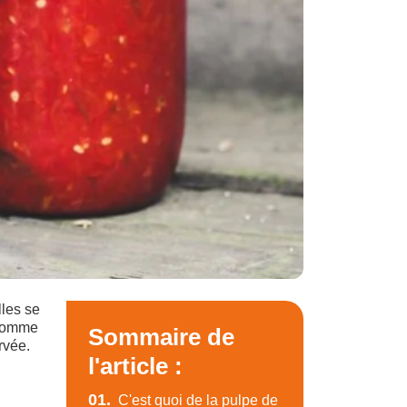
lles se
s comme
Sommaire de
rvée.
l'article :
01.
C'est quoi de la pulpe de