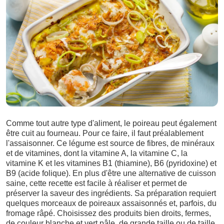
Comme tout autre type d'aliment, le poireau peut également
être cuit au fourneau. Pour ce faire, il faut préalablement
l'assaisonner. Ce légume est source de fibres, de minéraux
et de vitamines, dont la vitamine A, la vitamine C, la
vitamine K et les vitamines B1 (thiamine), B6 (pyridoxine) et
B9 (acide folique). En plus d'être une alternative de cuisson
saine, cette recette est facile à réaliser et permet de
préserver la saveur des ingrédients. Sa préparation requiert
quelques morceaux de poireaux assaisonnés et, parfois, du
fromage râpé. Choisissez des produits bien droits, fermes,
de couleur blanche et vert pâle, de grande taille ou de taille