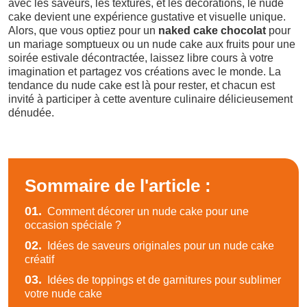
avec les saveurs, les textures, et les décorations, le nude
cake devient une expérience gustative et visuelle unique.
Alors, que vous optiez pour un
naked cake chocolat
pour
un mariage somptueux ou un nude cake aux fruits pour une
soirée estivale décontractée, laissez libre cours à votre
imagination et partagez vos créations avec le monde. La
tendance du nude cake est là pour rester, et chacun est
invité à participer à cette aventure culinaire délicieusement
dénudée.
Sommaire de l'article :
01.
Comment décorer un nude cake pour une
occasion spéciale ?
02.
Idées de saveurs originales pour un nude cake
créatif
03.
Idées de toppings et de garnitures pour sublimer
votre nude cake