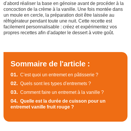
d'abord réaliser la base en génoise avant de procéder à la
concoction de la crème à la vanille. Une fois montée dans
un moule en cercle, la préparation doit être laissée au
réfrigérateur pendant toute une nuit. Cette recette est
facilement personnalisable : créez et expérimentez vos
propres recettes afin d'adapter le dessert à votre goût.
Sommaire de l'article :
01.
C'est quoi un entremet en pâtisserie ?
02.
Quels sont les types d'entremets ?
03.
Comment faire un entremet à la vanille ?
04.
Quelle est la durée de cuisson pour un
entremet vanille fruit rouge ?