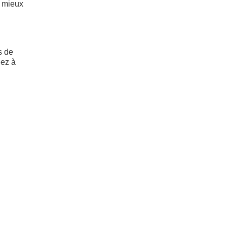
à mieux
s de
lez à