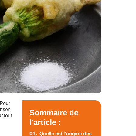
 Pour
er son
Sommaire de
r tout
l'article :
01.
Quelle est l'origine des