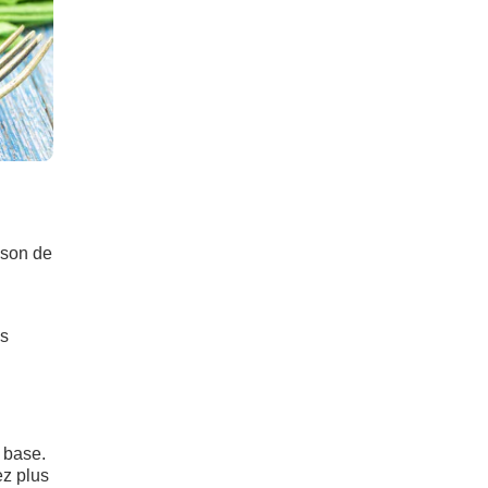
ison de
es
e base.
ez plus