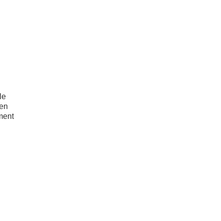
le
 en
ment