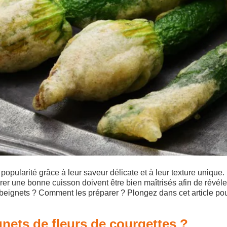
popularité grâce à leur saveur délicate et à leur texture unique.
surer une bonne cuisson doivent être bien maîtrisés afin de révél
s beignets ? Comment les préparer ? Plongez dans cet article pou
ignets de fleurs de courgettes ?