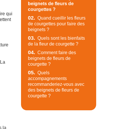
beignets de fleurs de
courgettes ?
ire qui
02.
Quand cueillir les fleurs
ettent
de courgettes pour faire des
beignets ?
03.
Quels sont les bienfaits
de la fleur de courgette ?
xture
04.
Comment faire des
beignets de fleurs de
 La
courgette ?
05.
Quels
accompagnements
recommanderiez-vous avec
des beignets de fleurs de
courgette ?
s la