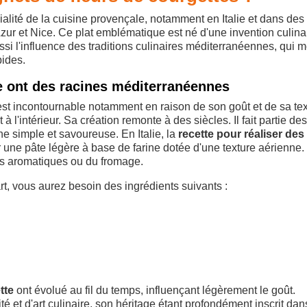
alité de la cuisine provençale, notamment en Italie et dans des
zur et Nice. Ce plat emblématique est né d'une invention culina
aussi l'influence des traditions culinaires méditerranéennes, qui m
pides.
te ont des racines méditerranéennes
 est incontournable notamment en raison de son goût et de sa te
 à l'intérieur. Sa création remonte à des siècles. Il fait partie des
ine simple et savoureuse. En Italie, la
recette pour réaliser des
 une pâte légère à base de farine dotée d'une texture aérienne.
rbes aromatiques ou du fromage.
art, vous aurez besoin des ingrédients suivants :
tte
ont évolué au fil du temps, influençant légèrement le goût.
é et d'art culinaire, son héritage étant profondément inscrit dan