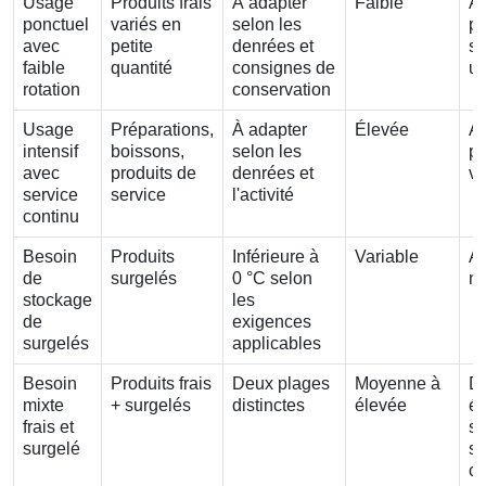
Usage
Produits frais
À adapter
Faible
Ar
ponctuel
variés en
selon les
po
avec
petite
denrées et
st
faible
quantité
consignes de
us
rotation
conservation
Usage
Préparations,
À adapter
Élevée
Ar
intensif
boissons,
selon les
po
avec
produits de
denrées et
ve
service
service
l'activité
continu
Besoin
Produits
Inférieure à
Variable
Ar
de
surgelés
0 °C selon
né
stockage
les
de
exigences
surgelés
applicables
Besoin
Produits frais
Deux plages
Moyenne à
D
mixte
+ surgelés
distinctes
élevée
é
frais et
sé
surgelé
so
c